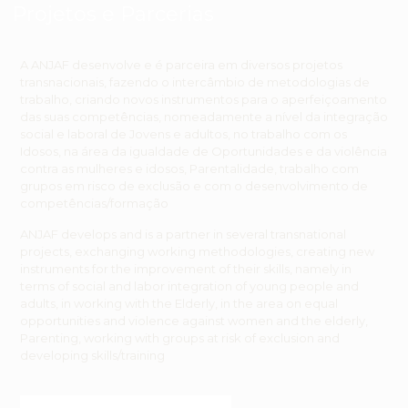
Projetos e Parcerias
A ANJAF desenvolve e é parceira em diversos projetos
transnacionais, fazendo o intercâmbio de metodologias de
trabalho, criando novos instrumentos para o aperfeiçoamento
das suas competências, nomeadamente a nível da integração
social e laboral de Jovens e adultos, no trabalho com os
Idosos, na área da igualdade de Oportunidades e da violência
contra as mulheres e idosos, Parentalidade, trabalho com
grupos em risco de exclusão e com o desenvolvimento de
competências/formação
ANJAF develops and is a partner in several transnational
projects, exchanging working methodologies, creating new
instruments for the improvement of their skills, namely in
terms of social and labor integration of young people and
adults, in working with the Elderly, in the area on equal
opportunities and violence against women and the elderly,
Parenting, working with groups at risk of exclusion and
developing skills/training