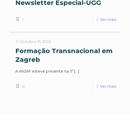
Newsletter Especial-UGG
1
Ver mais
Outubro 19, 2022
Formação Transnacional em
Zagreb
A ANJAF esteve presente na 3ª
[…]
4
Ver mais
No
Desfr
Cass
de
Jogo
jogos
Fort
emoc