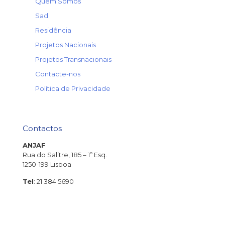
→
Quem Somos
v
e
→
Sad
→
Residência
j
i
→
Projetos Nacionais
c
→
Projetos Transnacionais
n
e
→
Contacte-nos
R
→
Política de Privacidade
r
p
q
v
Contactos
a
s
ANJAF
g
Rua do Salitre, 185 – 1º Esq.
r
1250-199 Lisboa
Parti
Tel
: 21 384 5690
agora
mes
do
https