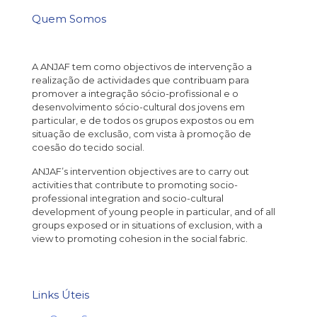
Tige
no
Quem Somos
as
Cassi
oport
Mines
de
https
ganha
A ANJAF tem como objectivos de intervenção a
são
realização de actividades que contribuam para
infinit
promover a integração sócio-profissional e o
Confi
desenvolvimento sócio-cultural dos jovens em
algu
particular, e de todos os grupos expostos ou em
vanta
situação de exclusão, com vista à promoção de
exclus
coesão do tecido social.
B
ANJAF’s intervention objectives are to carry out
activities that contribute to promoting socio-
b
professional integration and socio-cultural
v
development of young people in particular, and of all
p
groups exposed or in situations of exclusion, with a
i
view to promoting cohesion in the social fabric.
s
i
j
Links Úteis