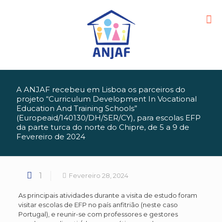
A ANJAF recebeu em Lisboa os parceiros do
projeto “Curriculum Development In Vocational
Education And Training Schools”
(Europeaid/140130/DH/SER/CY), para escolas EFP
da parte turca do norte do Chipre, de 5 a 9 de
Fevereiro de 2024
1
Fevereiro 28, 2024
As principais atividades durante a visita de estudo foram
visitar escolas de EFP no país anfitrião (neste caso
Portugal), e reunir-se com professores e gestores