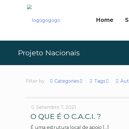
Home
S
Projeto Nacionais
Filter by
Categories
Tags
Aut
Setembro 7, 2021
O QUE É O C.A.C.I. ?
É uma estrutura local de apoio
[…]