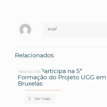
anjaf
Relacionados
ANJAF Participa na 5ª
Março 30, 2023
Formação do Projeto UGG em
Bruxelas
Ver mais