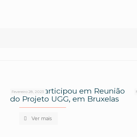
ANJAF Participou em Reunião
Fevereiro 28, 2023
do Projeto UGG, em Bruxelas
Ver mais