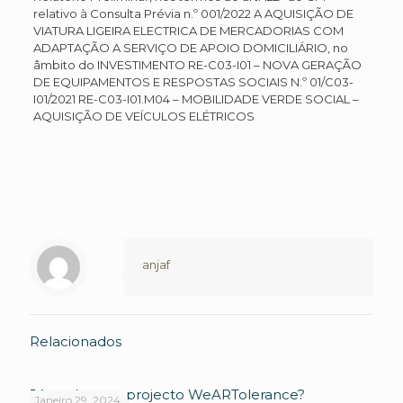
relativo à Consulta Prévia n.º 001/2022 A AQUISIÇÃO DE
VIATURA LIGEIRA ELECTRICA DE MERCADORIAS COM
ADAPTAÇÃO A SERVIÇO DE APOIO DOMICILIÁRIO, no
âmbito do INVESTIMENTO RE-C03-I01 – NOVA GERAÇÃO
DE EQUIPAMENTOS E RESPOSTAS SOCIAIS N.º 01/C03-
I01/2021 RE-C03-I01.M04 – MOBILIDADE VERDE SOCIAL –
AQUISIÇÃO DE VEÍCULOS ELÉTRICOS
anjaf
Relacionados
Já conhece o projecto WeARTolerance?
Janeiro 29, 2024