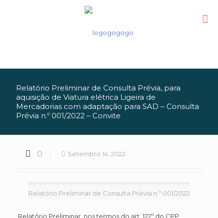
Relatório Preliminar de Consulta Prévia, para
aquisição de Viatura elétrica Ligeira de
Mercadorias com adaptação para SAD – Consulta
Prévia n.º 001/2022 – Convite
0
Setembro 14, 2022
Relatório Preliminar de Consulta Prévia n.º 001/2022
Relatório Preliminar, nos termos do art. 122º do CPP